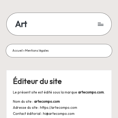
Skip
to
Art
content
Accueil
»
Mentions légales
Éditeur du site
Le présent site est édité sous la marque
artecompo.com
.
Nom du site :
artecompo.com
Adresse du site :
https://artecompo.com
Contact éditorial :
hi@artecompo.com