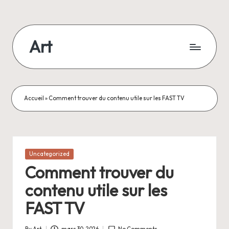
Skip
to
Art
content
Accueil
»
Comment trouver du contenu utile sur les FAST TV
Posted
Uncategorized
in
Comment trouver du
contenu utile sur les
FAST TV