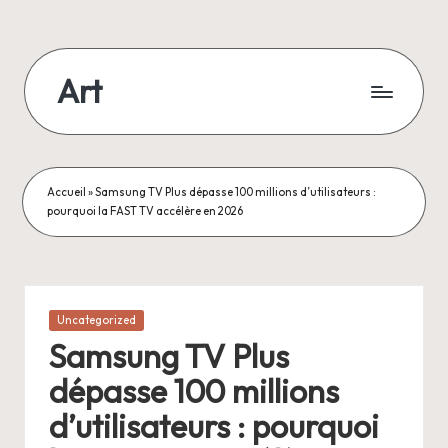
Skip
to
Art
content
Accueil
»
Samsung TV Plus dépasse 100 millions d’utilisateurs :
pourquoi la FAST TV accélère en 2026
Posted
Uncategorized
in
Samsung TV Plus
dépasse 100 millions
d’utilisateurs : pourquoi