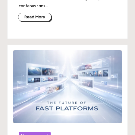
contenus sans…
Read More
Posted