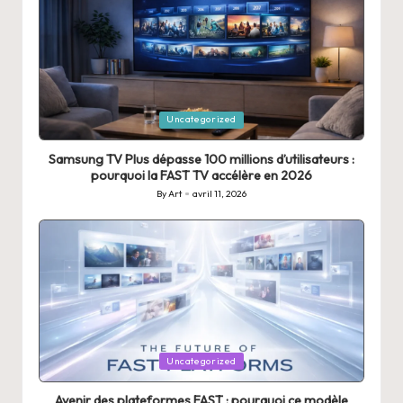
Posted
Uncategorized
in
Samsung TV Plus dépasse 100 millions d’utilisateurs :
pourquoi la FAST TV accélère en 2026
By
Art
avril 11, 2026
Posted
by
Posted
Uncategorized
in
Avenir des plateformes FAST : pourquoi ce modèle